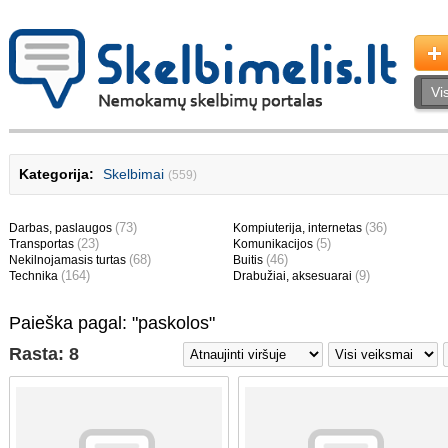
Kategorija:
Skelbimai
(559)
(73)
(36)
Darbas, paslaugos
Kompiuterija, internetas
(23)
(5)
Transportas
Komunikacijos
(68)
(46)
Nekilnojamasis turtas
Buitis
(164)
(9)
Technika
Drabužiai, aksesuarai
Paieška pagal: "paskolos"
Rasta: 8