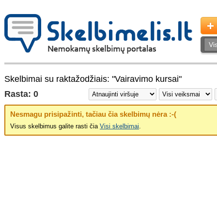
Skelbimai su raktažodžiais: "Vairavimo kursai"
Rasta: 0
Nesmagu prisipažinti, tačiau čia skelbimų nėra :-(
Visus skelbimus galite rasti čia
Visi skelbimai
.