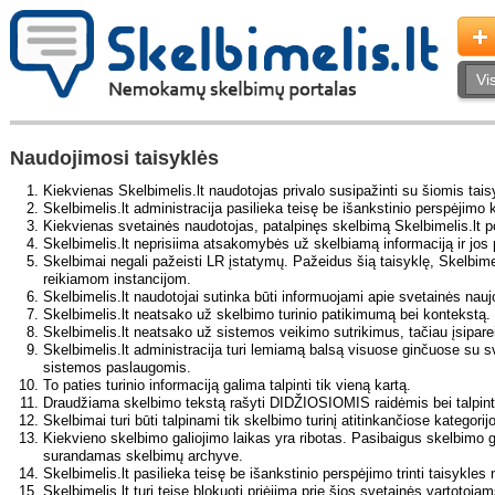
Naudojimosi taisyklės
Kiekvienas Skelbimelis.lt naudotojas privalo susipažinti su šiomis taisyk
Skelbimelis.lt administracija pasilieka teisę be išankstinio perspėjimo k
Kiekvienas svetainės naudotojas, patalpinęs skelbimą Skelbimelis.lt po
Skelbimelis.lt neprisiima atsakomybės už skelbiamą informaciją ir j
Skelbimai negali pažeisti LR įstatymų. Pažeidus šią taisyklę, Skelbimel
reikiamom instancijom.
Skelbimelis.lt naudotojai sutinka būti informuojami apie svetainės nauj
Skelbimelis.lt neatsako už skelbimo turinio patikimumą bei kontekstą.
Skelbimelis.lt neatsako už sistemos veikimo sutrikimus, tačiau įsiparei
Skelbimelis.lt administracija turi lemiamą balsą visuose ginčuose su s
sistemos paslaugomis.
To paties turinio informaciją galima talpinti tik vieną kartą.
Draudžiama skelbimo tekstą rašyti DIDŽIOSIOMIS raidėmis bei talpinti
Skelbimai turi būti talpinami tik skelbimo turinį atitinkančiose kategorij
Kiekvieno skelbimo galiojimo laikas yra ribotas. Pasibaigus skelbimo ga
surandamas skelbimų archyve.
Skelbimelis.lt pasilieka teisę be išankstinio perspėjimo trinti taisykles
Skelbimelis.lt turi teisę blokuoti priėjimą prie šios svetainės vartoto