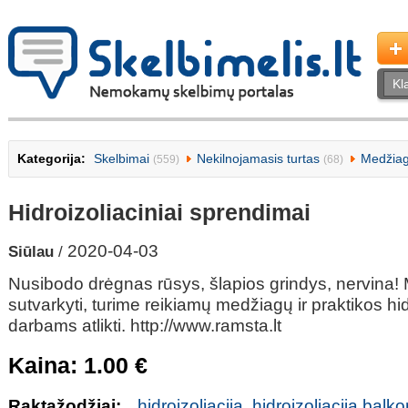
Kategorija:
Skelbimai
Nekilnojamasis turtas
Medžiag
(559)
(68)
Hidroizoliaciniai sprendimai
2020-04-03
Siūlau
/
Nusibodo drėgnas rūsys, šlapios grindys, nervina!
sutvarkyti, turime reikiamų medžiagų ir praktikos hi
darbams atlikti. http://www.ramsta.lt
Kaina: 1.00 €
Raktažodžiai:
hidroizoliacija
,
hidroizoliacija bal