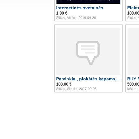
Internetinės svetainės
Elekt
1.00 €
100.00
Siūlau, Vilnius, 2019-04-26
Siūlau, 
Paminklai, plokštės kapams, skulptūros
100.00 €
500.00
Siūlau, Šiauliai, 2017-09-08
Ieškau, 