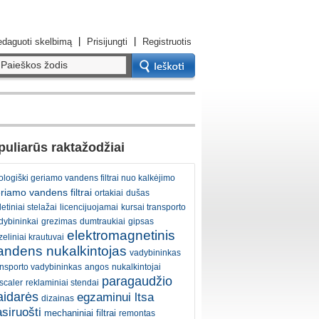
|
|
daguoti skelbimą
Prisijungti
Registruotis
uliarūs raktažodžiai
ologiški geriamo vandens filtrai nuo kalkėjimo
riamo vandens filtrai
ortakiai
dušas
etiniai stelažai
licencijuojamai
kursai transporto
dybininkai
grezimas
dumtraukiai
gipsas
elektromagnetinis
zeliniai krautuvai
andens nukalkintojas
vadybininkas
ansporto vadybininkas
angos
nukalkintojai
paragaudžio
scaler
reklaminiai stendai
aidarės
egzaminui ltsa
dizainas
siruošti
mechaniniai filtrai
remontas