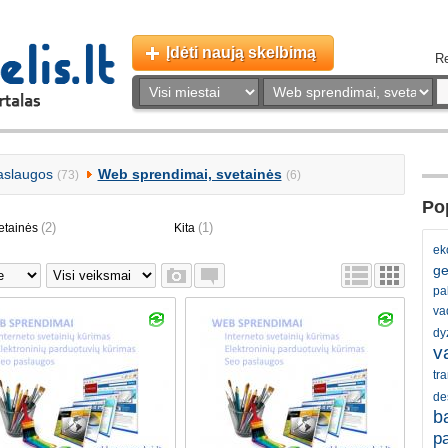
Įdėti naują skelbimą
Re
aslaugos
Web sprendimai, svetainės
(73)
(6)
Pop
(2)
(1)
tainės
Kita
ek
ge
pal
va
dy
v
tr
de
b
pa