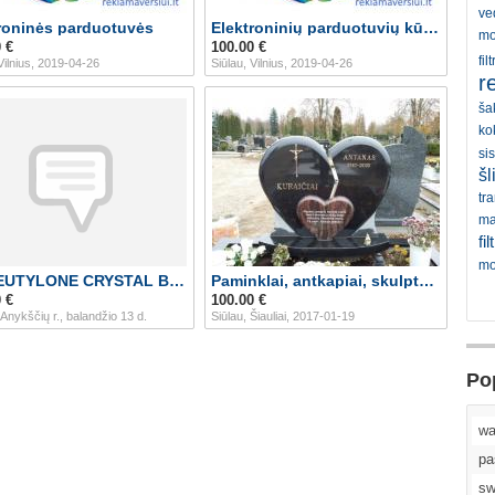
ve
roninės parduotuvės
Elektroninių parduotuvių kūrimas
mo
 €
100.00 €
fi
Vilnius, 2019-04-26
Siūlau, Vilnius, 2019-04-26
r
ša
ko
si
šl
tr
ma
fi
mo
BUY EUTYLONE CRYSTAL BUY 2-FDCK 2F KET ONLINE
Paminklai, antkapiai, skulptūros, plokštės kapa
 €
100.00 €
Anykščių r., balandžio 13 d.
Siūlau, Šiauliai, 2017-01-19
Po
wa
pa