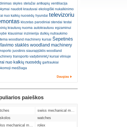
dinimas
skyles
stelažai
antkapių
ventiliacija
kymai
naudoti krautuvai
ekologiški nukalkinimo
televizoriu
ltrai nuo kalkių nuosėdų
hyundai
emontas
klozetas
parodiniai stendai
testai
kinių krautuvų nuoma
autokrautuvu
egzaminui
kybė
klausimai
inzinierija
dulkių nutraukimo
Šepetinės
stema woodland machinery
kursai
ifavimo staklės woodland machinery
ansporto
juostinis siaurapjūklis woodland
chinery
transporto vadybininkŲ kursai vilniuje
ltrai nuo kalkių nuosėdų
gartraukiai
komoji medžiaga
Daugiau
puliarios paieškos
tches
swiss mechanical movement replica watches
skolos
watches
swiss mechanical movement replica watches
rolex