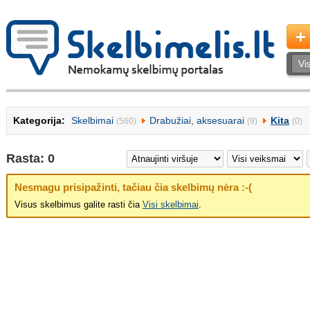
Kategorija:
Skelbimai
Drabužiai, aksesuarai
Kita
(560)
(9)
(0)
Rasta: 0
Nesmagu prisipažinti, tačiau čia skelbimų nėra :-(
Visus skelbimus galite rasti čia
Visi skelbimai
.