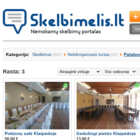
Kategorija:
Skelbimai
Nekilnojamasis turtas
Patalp
(560)
(68)
Rasta: 3
Pobūvių salė Klaipėdoje
Gedulingi pietūs Klaipėdoje
50.00 €
13.00 €