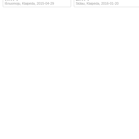
Išnuomoju, Klaipėda, 2015-04-29
Siūlau, Klaipėda, 2016-01-20