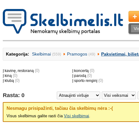
Kategorija:
Skelbimai
Pramogos
Pakvietimai, biliet
(559)
(49)
(0)
(0)
Į kavinę, restoraną
Į koncertą
(0)
(0)
Į kiną
Į parodą
(0)
(0)
Į klubą
Į sporto renginį
Rasta: 0
Nesmagu prisipažinti, tačiau čia skelbimų nėra :-(
Visus skelbimus galite rasti čia
Visi skelbimai
.