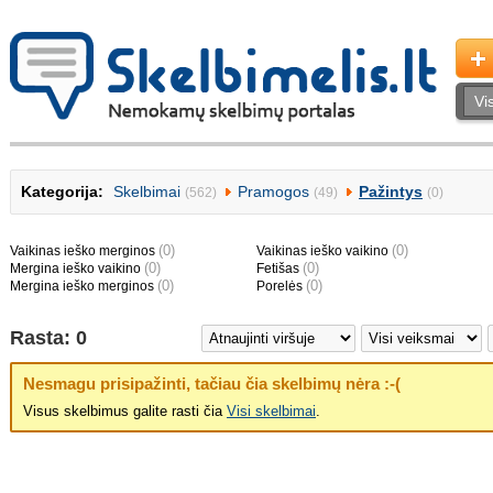
Kategorija:
Skelbimai
Pramogos
Pažintys
(562)
(49)
(0)
(0)
(0)
Vaikinas ieško merginos
Vaikinas ieško vaikino
(0)
(0)
Mergina ieško vaikino
Fetišas
(0)
(0)
Mergina ieško merginos
Porelės
Rasta: 0
Nesmagu prisipažinti, tačiau čia skelbimų nėra :-(
Visus skelbimus galite rasti čia
Visi skelbimai
.