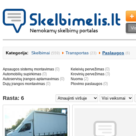
Kategorija:
Skelbimai
Transportas
Paslaugos
(559)
(23)
(6)
(0)
(0)
Apsaugos sistemų montavimas
Keleivių pervežimas
(0)
(3)
Automobilių supirkimas
Krovinių pervežimas
(0)
(2)
Autoservisų įrangos aptarnavimas
Nuoma
(0)
(0)
Dujų įrangos montavimas
Plovimo paslaugos
Rasta: 6