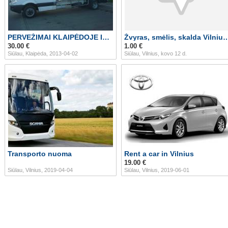
PERVEŽIMAI KLAIPĖDOJE IR PO LIETUVĄ 068651253
Žvyras, smėlis, skalda Vilniuj
30.00 €
1.00 €
Siūlau, Klaipėda, 2013-04-02
Siūlau, Vilnius, kovo 12 d.
Transporto nuoma
Rent a car in Vilnius
19.00 €
Siūlau, Vilnius, 2019-04-04
Siūlau, Vilnius, 2019-06-01