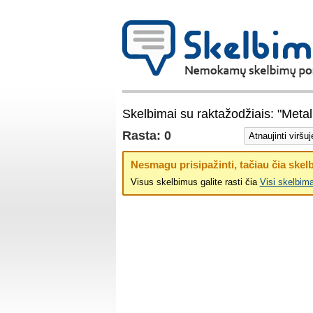
Skelbimai su raktažodžiais: "Metal
Rasta: 0
Nesmagu prisipažinti, tačiau čia skelb
Visus skelbimus galite rasti čia
Visi skelbima