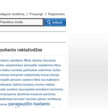
|
|
daguoti skelbimą
Prisijungti
Registruotis
uliarūs raktažodžiai
riamo vandens filtrai
stelažai
klausimai
yles
vadybininkas
ekologiški nukalkinimo filtrai
o kalkių nuosėdų
gartraukiai
vedinimas
dušas
inierija
transporto vadybininkŲ kursai vilniuje
ologiški geriamo vandens filtrai nuo kalkėjimo
mtraukiai
šakinių krautuvų nuoma
ortakiai
kybė
juostinis siaurapjūklis woodland machinery
cencijuojamai
dyzeliniai krautuvai
grezimas
kalkintojai descaler
hyundai
gipsas
ventiliacija
paragaudžio baidarės
zainas