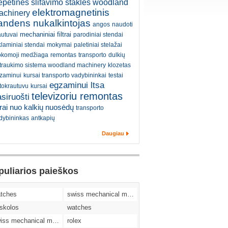
petinės šlifavimo staklės woodland
elektromagnetinis
achinery
andens nukalkintojas
angos
naudoti
mechaniniai filtrai
autuvai
parodiniai stendai
klaminiai stendai
mokymai
paletiniai stelažai
komoji medžiaga
remontas
transporto
dulkių
traukimo sistema woodland machinery
klozetas
zaminui
kursai transporto vadybininkai
testai
egzaminui ltsa
tokrautuvu
kursai
televizoriu remontas
siruošti
ltrai nuo kalkių nuosėdų
transporto
dybininkas
antkapių
Daugiau
puliarios paieškos
tches
swiss mechanical movement replica watches
skolos
watches
swiss mechanical movement replica watches
rolex