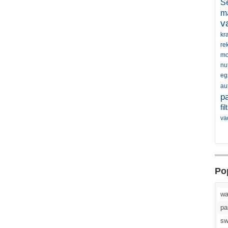
Še
m
v
kr
re
mo
nu
eg
au
pa
fi
va
Po
wa
pa