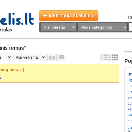
Įdėti naują skelbimą
Re
inis remas"
Pop
imų nėra :-(
ge
i
.
sk
nu
inz
ek
du
ko
li
nu
di