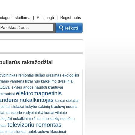
|
|
daguoti skelbimą
Prisijungti
Registruotis
uliarūs raktažodžiai
dybininkas
remontas
dušas
grezimas
ekologiški
riamo vandens filtrai nuo kalkėjimo
dyzeliniai
autuvai
skyles
angos
naudoti krautuvai
elektromagnetinis
mtraukiai
andens nukalkintojas
kursai
stelažai
etiniai stelažai
kokybė
šakinių krautuvų nuoma
tai
transporto vadybininkŲ kursai vilniuje
ologiški nukalkinimo filtrai nuo kalkių nuosėdų
televizoriu remontas
psas
klaminiai stendai
autokrautuvu
klausimai