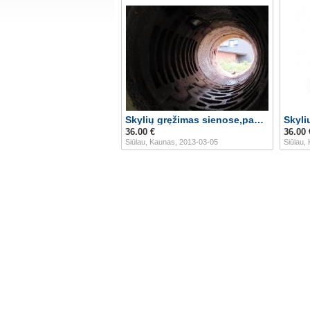
Skylių gręžimas sienose,pamatuose,perdangose.
36.00 €
36.00 
Siūlau, Kaunas, 2013-03-05
Siūlau,