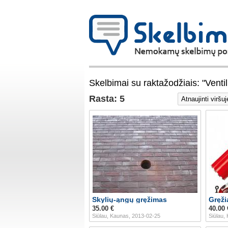
Skelbimai su raktažodžiais: "Ventili
Rasta: 5
Skylių-ąngų gręžimas
35.00 €
40.00 
Siūlau, Kaunas, 2013-02-25
Siūlau,