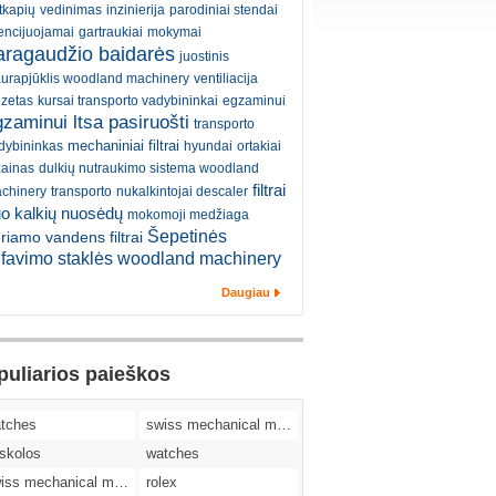
tkapių
vedinimas
inzinierija
parodiniai stendai
cencijuojamai
gartraukiai
mokymai
aragaudžio baidarės
juostinis
aurapjūklis woodland machinery
ventiliacija
ozetas
kursai transporto vadybininkai
egzaminui
zaminui ltsa pasiruošti
transporto
mechaniniai filtrai
dybininkas
hyundai
ortakiai
zainas
dulkių nutraukimo sistema woodland
filtrai
chinery
transporto
nukalkintojai descaler
o kalkių nuosėdų
mokomoji medžiaga
Šepetinės
riamo vandens filtrai
ifavimo staklės woodland machinery
Daugiau
puliarios paieškos
tches
swiss mechanical movement replica watches
skolos
watches
swiss mechanical movement replica watches
rolex