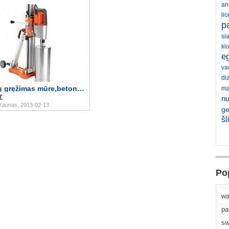
an
li
p
si
kl
eg
va
di
Skylių gręžimas mūre,betone,gelžbetonyje.
ma
€
nu
 Kaunas, 2013-02-13
ge
šl
Po
wa
pa