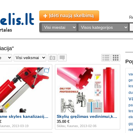
Įdėti naują skelbimą
Re
acija"
Pop
va
ge
kr
du
v
pal
tes
Gręžiame skyles kanalizacijai ortakiams.
Skylių gręžimas vedinimui,kanalizacijai.
ek
€
35.00 €
gi
 Kaunas, 2013-03-19
Siūlau, Kaunas, 2013-02-06
re