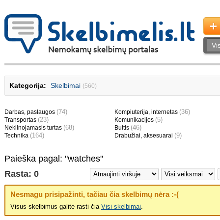
Kategorija:
Skelbimai
(560)
(74)
(36)
Darbas, paslaugos
Kompiuterija, internetas
(23)
(5)
Transportas
Komunikacijos
(68)
(46)
Nekilnojamasis turtas
Buitis
(164)
(9)
Technika
Drabužiai, aksesuarai
Paieška pagal: "watches"
Rasta: 0
Nesmagu prisipažinti, tačiau čia skelbimų nėra :-(
Visus skelbimus galite rasti čia
Visi skelbimai
.