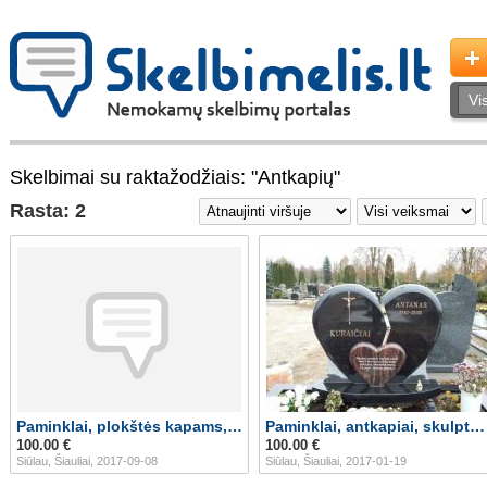
Skelbimai su raktažodžiais: "Antkapių"
Rasta: 2
Paminklai, plokštės kapams, skulptūros
Paminklai, antkapiai, skulptūros, plokštės kapa
100.00 €
100.00 €
Siūlau, Šiauliai, 2017-09-08
Siūlau, Šiauliai, 2017-01-19