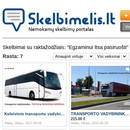
Skelbimai su raktažodžiais: "Egzaminui ltsa pasiruošti"
Rasta: 7
Keleivinio transporto vadybininkams
TRANSPORTO VADYBININKO KURSAI
215.00 €
Siūlau, Vilnius, 2017-08-08
Siūlau, Vilnius, 2015-06-23