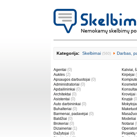
Kategorija:
Skelbimai
Darbas, p
(560)
(0)
Agentai
Kalviai, š
(2)
Auklės
Kirpėjai
(0)
Apsaugos darbuotojai
Kompiute
(0)
Administratoriai
Kosmetol
(0)
Apdailininkai
Konsulta
(0)
Architektai
Krovėjai
(0)
(0
Asistentai
Krupjė
(0)
Auto darbininkai
Mokytoja
(0)
Buhalteriai
Maketuot
(0)
Barmenai, padavėjai
Masažuot
(0)
Baldžiai
Modeliai
(0)
(
Brokeriai
Notarai
(1)
Dizaineriai
Operator
(0)
Dažytojai
Projektų