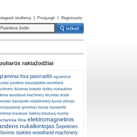
|
|
daguoti skelbimą
Prisijungti
Registruotis
uliarūs raktažodžiai
zaminui ltsa pasiruošti
egzaminui
undai
juostinis siaurapjūklis woodland
chinery
dizainas
kokybė
dulkių nutraukimo
stema woodland machinery
klozetas
testai
montas
transporto vadybininkŲ kursai vilniuje
cencijuojamai
grezimas
kursai
transporto
zeliniai krautuvai
šakinių krautuvų nuoma
elektromagnetinis
chaniniai filtrai
andens nukalkintojas
Šepetinės
ifavimo staklės woodland machinery