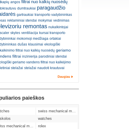
filtrai nuo kalkių nuosėdų
tkapių
angos
paragaudžio
tokrautuvu
dumtraukiai
aidarės
gartraukiai
transporto vadybininkas
psas
reklaminiai stendai
mokymai
vedinimas
elevizoriu remontas
nukalkintojai
scaler
skyles
ventiliacija
kursai transporto
dybininkai
mokomoji medžiaga
ortakiai
dybininkas
dušas
klausimai
ekologiški
geriamo
kalkinimo filtrai nuo kalkių nuosėdų
ndens filtrai
inzinierija
parodiniai stendai
ologiški geriamo vandens filtrai nuo kalkėjimo
etiniai stelažai
stelažai
naudoti krautuvai
Daugiau
puliarios paieškos
tches
swiss mechanical movement replica watches
skolos
watches
swiss mechanical movement replica watches
rolex