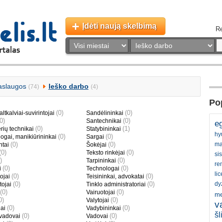
Įdėti naują skelbimą
Re
aslaugos
Ieško darbo
(74)
(4)
Pop
(0)
(0)
altkalviai-suvirintojai
Sandėlininkai
(0)
(0)
Santechnikai
eg
(0)
(1)
rių technikai
Statybininkai
hy
(0)
(0)
ogai, manikiūrininkai
Sargai
(0)
(0)
ma
ntai
Šokėjai
(0)
(0)
Teksto rinkėjai
si
)
(0)
Tarpininkai
re
(0)
(0)
i
Technologai
li
(0)
(0)
ojai
Teisininkai, advokatai
(0)
(0)
dy
ojai
Tinklo administratoriai
(0)
(0)
Vairuotojai
me
0)
(0)
Valytojai
v
(0)
(0)
iai
Vadybininkai
šl
(0)
(0)
 vadovai
Vadovai