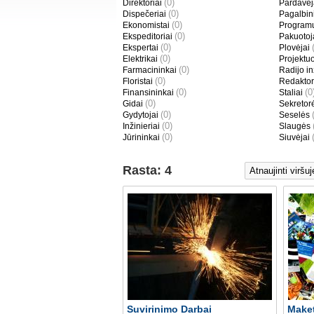
(0)
Direktoriai
Pardavėj
(0)
Dispečeriai
Pagalbini
(0)
Ekonomistai
Programu
(0)
Ekspeditoriai
Pakuotoj
(0)
Ekspertai
Plovėjai
(0)
Elektrikai
Projektuo
(0)
Farmacininkai
Radijo in
(0)
Floristai
Redaktor
(0)
(0
Finansininkai
Staliai
(0)
Gidai
Sekretor
(0)
Gydytojai
Seselės
(0)
Inžinieriai
Slaugės
(0)
Jūrininkai
Siuvėjai
Rasta: 4
Suvirinimo Darbai