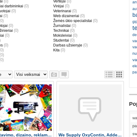
(0)
(0)
ai
Vertėjai
an
(0)
(0)
ai darbininkai
Virėjai
au
(0)
(0)
otojai
Veterinarai
b
(0)
(0)
ai
Web dizaineriai
(0)
(0)
Žemės ūkio specialistai
gi
(0)
(0)
tojai
Žurnalistai
t
(0)
(0)
žinieriai
Technikai
de
(0)
(0)
iai
Moksleiviai
)
(0)
Studentai
va
(0)
(0)
ės
Darbas užsienyje
va
(0)
(0)
Kita
nu
(0)
va
(0)
ek
pal
Po
wa
pa
Maketavimo, dizaino, reklamos darbai
We Supply OxyContin, Adderall, Oxy, Ritalin online