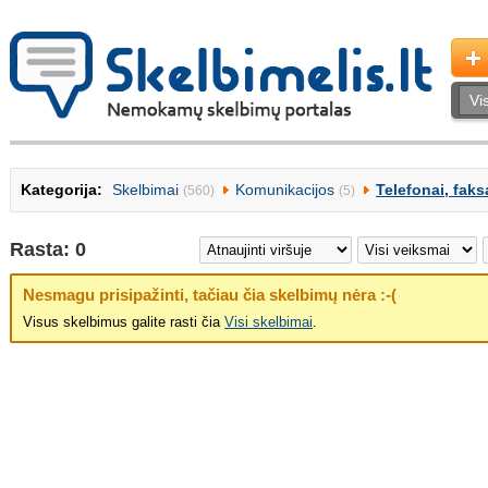
Kategorija:
Skelbimai
Komunikacijos
Telefonai, faks
(560)
(5)
Rasta: 0
Nesmagu prisipažinti, tačiau čia skelbimų nėra :-(
Visus skelbimus galite rasti čia
Visi skelbimai
.